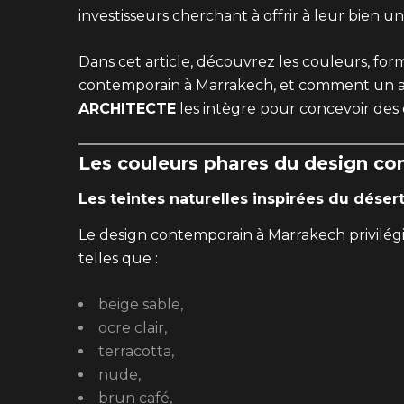
investisseurs cherchant à offrir à leur bien u
Dans cet article, découvrez les couleurs, for
contemporain à Marrakech, et comment un 
ARCHITECTE
les intègre pour concevoir des
Les couleurs phares du design c
Les teintes naturelles inspirées du déser
Le design contemporain à Marrakech privilégi
telles que :
beige sable,
ocre clair,
terracotta,
nude,
brun café,